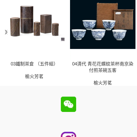
03鐵制茶倉 （五件組）
04清代 青花花蝶紋茶杯南京染
付煎茶碗五客
榆火芳茗
榆火芳茗