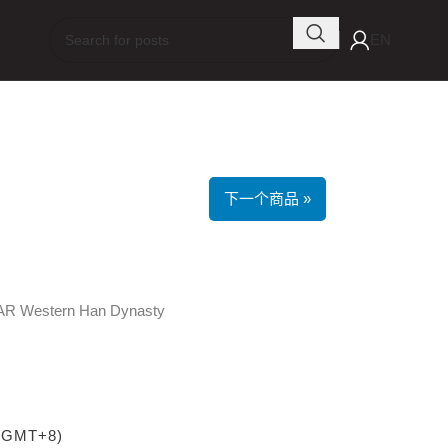
EN
下一个商品 »
R Western Han Dynasty
 (GMT+8)