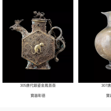
305唐代銀鎏金鳳首壺
307
寶器彰德
寶