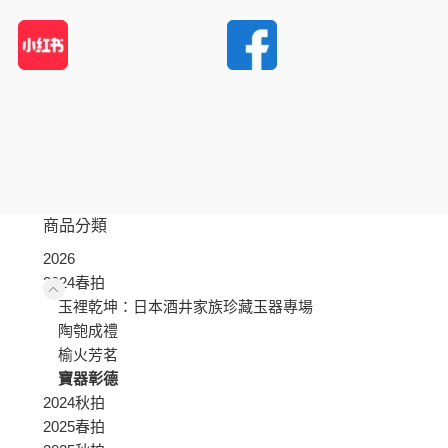
商品分類
2026
2024春拍
玉裡乾坤：日本酒井家族珍藏玉器專場
陶匏成禮
榆火芳茗
寶器彰德
2024秋拍
2025春拍