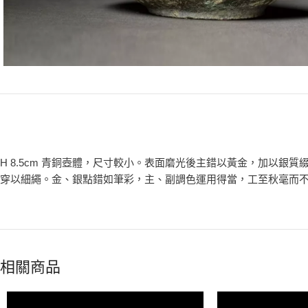
H 8.5cm 青銅壺體，尺寸較小。表面磨光後主錯以黃金，加以
穿以細繩。金、銀點錯如筆彩，主、副調色運用得當，工至秋毫而
相關商品