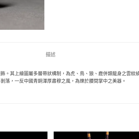
描述
銀質綴飾。其上繪圖屬多層帶狀構制，為虎、鳥、狼、鹿併類龍身之雲
不剝落，一反中國青銅渾厚肅穆之風，為爍於腰間掌中之美器。