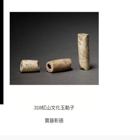
318紅山文化玉勒子
319紅
寶器彰德