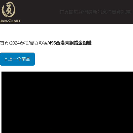
首頁
關於我們
最新訊息
拍賣資訊
電
首頁
2024春拍
寶器彰德
495西漢青銅錯金銀罐
« 上一个商品