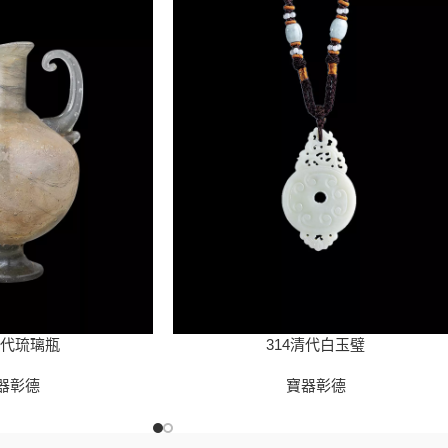
唐代琉璃瓶
314清代白玉璧
器彰德
寶器彰德