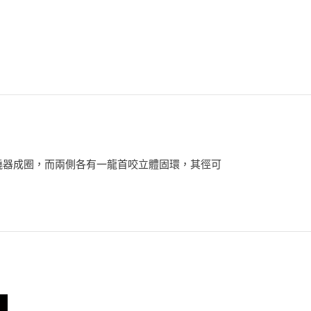
紋繞器成圈，而兩側各有一龍首咬立體固環，其徑可