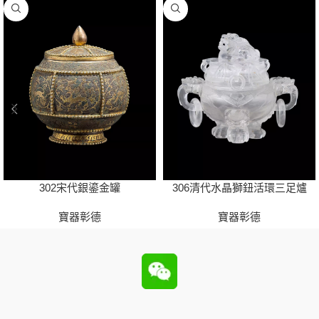
302宋代銀鎏金罐
306清代水晶獅鈕活環三足爐
寶器彰德
寶器彰德