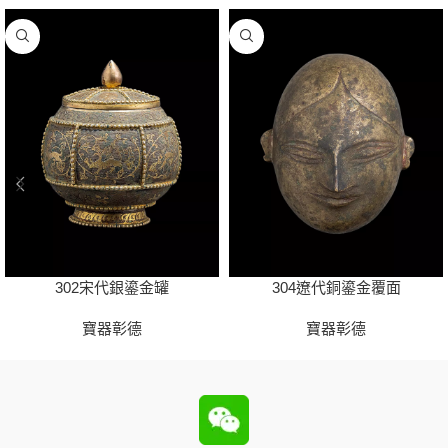
302宋代銀鎏金罐
304遼代銅鎏金覆面
寶器彰德
寶器彰德