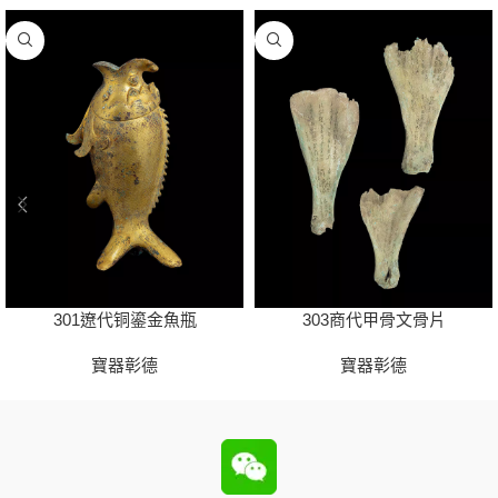
301遼代铜鎏金魚瓶
303商代甲骨文骨片
寶器彰德
寶器彰德