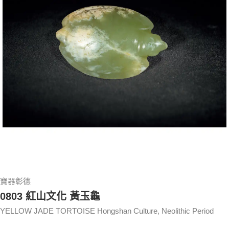
寶器彰德
0803 紅山文化 黃玉龜
YELLOW JADE TORTOISE Hongshan Culture, Neolithic Period