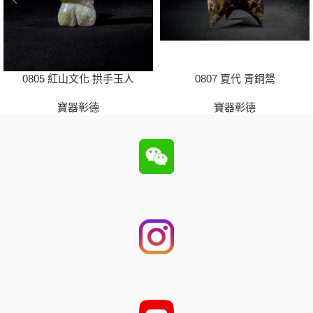
0805 紅山文化 拱手玉人
0807 夏代 青銅鬹
寶器彰德
寶器彰德