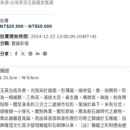
來源:台灣資深玉器藏家舊藏
估價
NT$
20.000
~
NT$
50.000
拍賣開始時間:
2024-12-22 13:00:00 (GMT+8)
分類:
寶器彰德
分享：
描述
L 15.3cm、W 8.6cm
玉質白底灰表，光陰染於器面。形薄扁，緣收弧，磨、削精到。形
為一橢蜷獸，三角耳，滴狀大目，鼻生皺，嘴微笑。無肢，前背帶
短鬃。體至身長約三分之二處捲作勾形，尾接於鼻下，末有分岔。
頭後開一小穿孔。體制殊異，獸形原始，應為新石器時代之產物。
案此器雖甚寬扁，而由其首部與身形應仍可將之歸諸於玉豬龍：自
興隆窪文化首次發現豬龍形石砌陣以來，［註］豬龍之形制便由遼