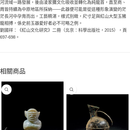
河流域一路發展，後由凌家攤文化吸收並轉化為純龍首，直至商、
周皆持續為中原地區所採納——此器便可能是從這種形象演變的茫
茫長河中孕育而出，工藝精湛，樣式別緻，尺寸足與紅山大型玉豬
龍相搏，係史前玉器愛好者必不可略之例。
劉國祥：《紅山文化研究》二冊（北京：科學出版社，2015），頁
697-698。
相關商品