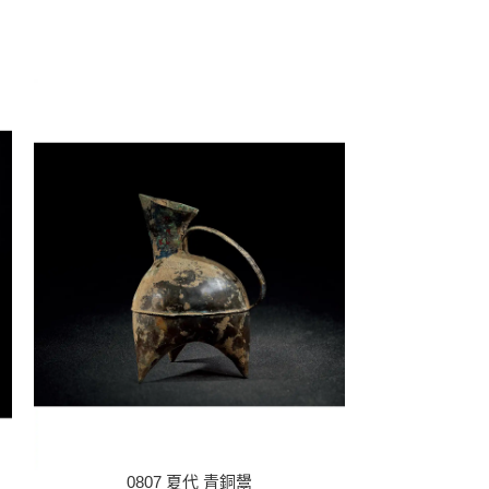
0807 夏代 青銅鬹
0808 青