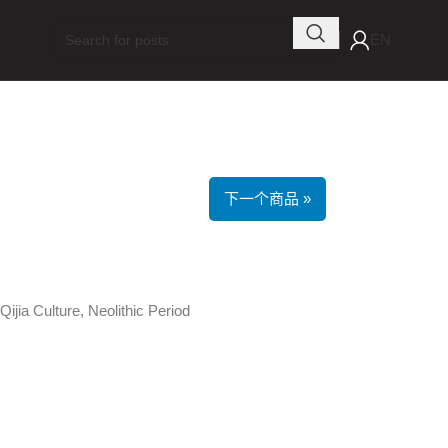
EN
下一个商品 »
 Culture, Neolithic Period