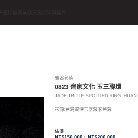
子圖錄
拍賣業務
買賣須知與徵件
寶器彰德
0823 齊家文化 玉三聯環
JADE TRIPLE-SPOUTED RING, HUAN Qijia
來源:台灣資深玉器藏家舊藏
估價
NT$
150.000
~
NT$
200.000