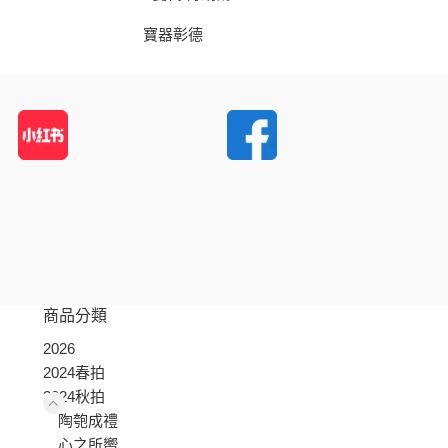
寶器彰德
商品分類
2026
2024春拍
2024秋拍
陶匏成禮
心之所嚮