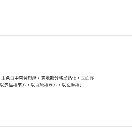
，玉色白中帶黃與綠，質地部分略呈鈣化，玉面亦
，以赤璋禮南方，以白琥禮西方，以玄璜禮北