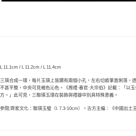
L 11.1cm / L 11.2cm / L 11.4cm
三璜合成一環，每片玉璜上皆鑽有兩個小孔，左右切痕筆直俐落，
不甚平整，中央可見褐色沁色。《周禮·春官·大宗伯》記載：「以
方。」此可見，三聯璜玉環在裝飾與禮器中別具特殊意義。
參閱:齊家文化：聯璜玉璧（l. 7.3-10cm）。古方主編：《中國出