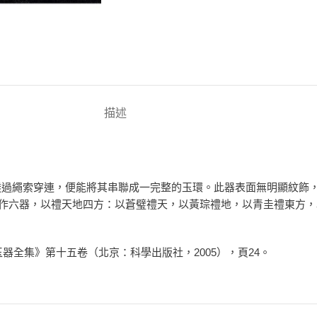
描述
透過繩索穿連，便能將其串聯成一完整的玉環。此器表面無明顯紋飾
玉作六器，以禮天地四方：以蒼璧禮天，以黃琮禮地，以青圭禮東方
土玉器全集》第十五卷（北京：科學出版社，2005），頁24。