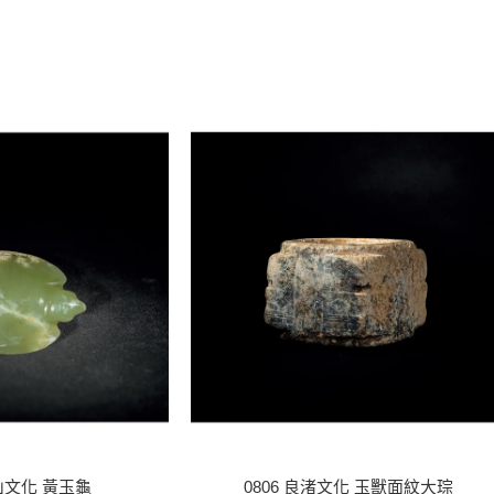
紅山文化 黃玉龜
0806 良渚文化 玉獸面紋大琮