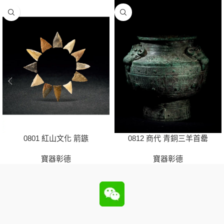
0801 紅山文化 箭鏃
0812 商代 青銅三羊首罍
寶器彰德
寶器彰德