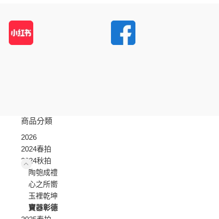
商品分類
2026
2024春拍
2024秋拍
陶匏成禮
心之所嚮
玉裡乾坤
寶器彰德