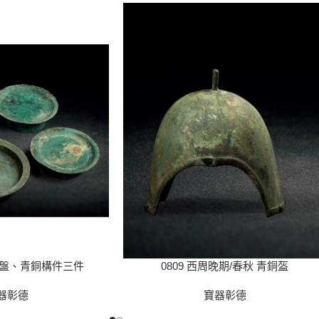
錢紋盤、青銅構件三件
0809 西周晚期/春秋 青銅盔
器彰德
寶器彰德