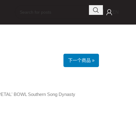
EN
下一个商品 »
AL' BOWL Southern Song Dynasty