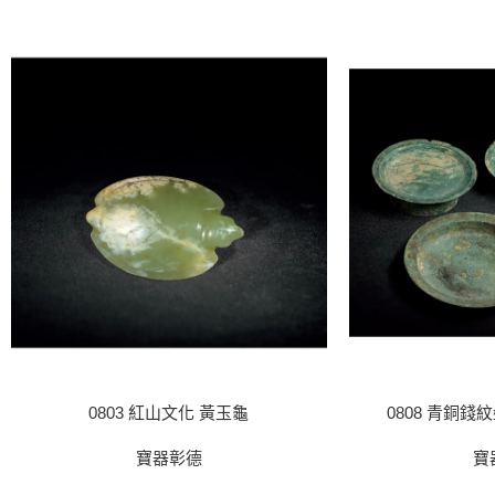
0803 紅山文化 黃玉龜
0808 青銅
寶器彰德
寶