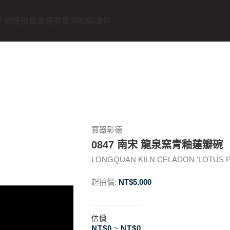
子圖錄
拍賣業務
買賣須知與徵件
寶器彰德
0847 南宋 龍泉窯青釉蓮瓣碗
LONGQUAN KILN CELADON 'LOTUS PET
起拍價:
NT$
5.000
估價
NT$
0
~
NT$
0