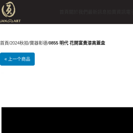
首頁
關於我們
最新訊息
拍賣資訊
電
首頁
2024秋拍
寶器彰德
0855 明代 花開富貴漆高蓋盒
« 上一个商品