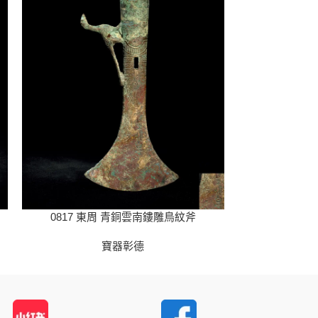
0817 東周 青銅雲南鏤雕鳥紋斧
08
寶器彰德