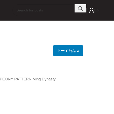
EN
下一个商品 »
EONY PATTERN Ming Dynasty