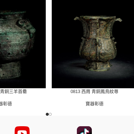
代 青銅三羊首罍
0813 西周 青銅鳳鳥紋尊
器彰德
寶器彰德