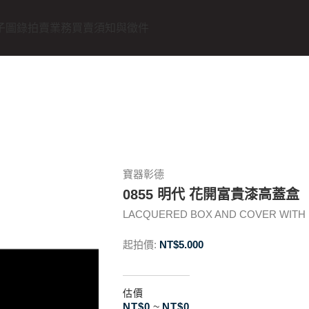
子圖錄
拍賣業務
買賣須知與徵件
寶器彰德
0855 明代 花開富貴漆高蓋盒
LACQUERED BOX AND COVER WITH P
起拍價:
NT$
5.000
估價
NT$
0
~
NT$
0