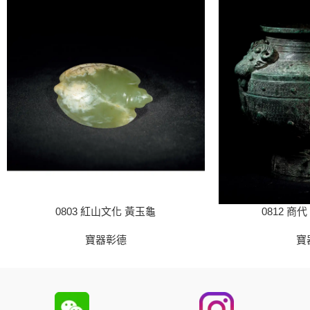
0803 紅山文化 黃玉龜
0812 商
寶器彰德
寶