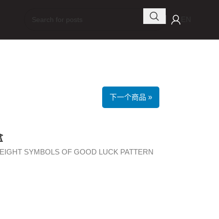
EN
下一个商品 »
盒
EIGHT SYMBOLS OF GOOD LUCK PATTERN