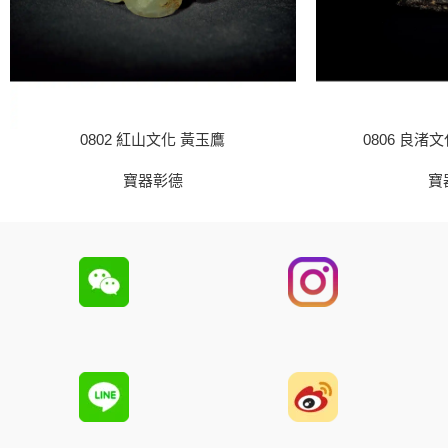
0802 紅山文化 黃玉鷹
0806 良渚
寶器彰德
寶