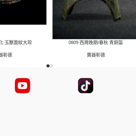
文化 玉獸面紋大琮
0809 西周晚期/春秋 青銅盔
器彰德
寶器彰德