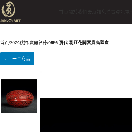
首頁
關於我們
最新訊息
拍賣資訊
電
首頁
2024秋拍
寶器彰德
0856 清代 剔紅花開富貴高蓋盒
« 上一个商品