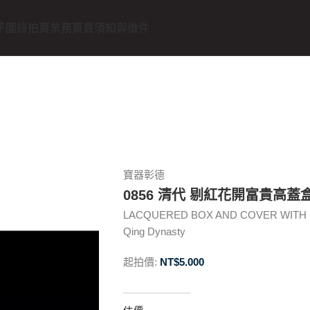
子圖錄
拍賣業務
買賣須知與徵件
寶器彰德
0856 清代 剔紅花開富貴高蓋
LACQUERED BOX AND COVER WITH 
Qing Dynasty
起拍價:
NT$
5.000