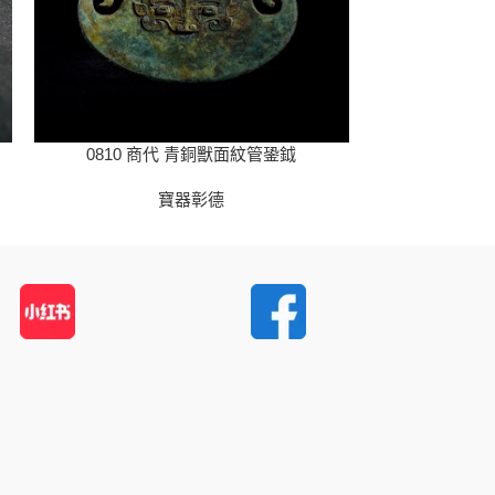
0810 商代 青銅獸面紋管銎鉞
0811 
寶器彰德