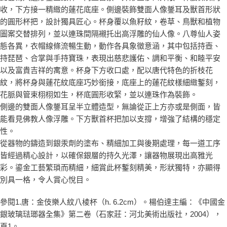
收，下方接一精緻的蓮花底座。側邊裝飾雙面人像鋬耳及獸首形狀
的圓形杯把，設計獨具匠心。杯身覆以魚籽紋，卷草、鳥獸和植物
圖案交替排列，並以連珠間隔襯托出高浮雕的仙人像。八尊仙人姿
態各異，衣帽線條流暢生動，動作各具象徵意涵，其中包括持壺、
持琵琶、合掌與手持寶珠，表現出慈悲護佑、調和平衡、和睦平安
以及富貴吉祥的寓意。杯身下方收口處，配以唐代特色的折枝花
紋，將杯身與蓮花紋底座巧妙銜接，底座上的蓮花紋樣細緻鏨刻，
花脈與管束栩栩如生，杯底圓形收緊，並以連珠作為裝飾。
側邊的雙面人像鋬耳呈半立體造型，無論從正上方亦或是側面，皆
能看見佛教人像浮雕。下方獸首杯把加以支撐，增強了結構的穩定
性。
從器物的鑄造到銀汞劑的塗布、精細加工與後期處理，每一道工序
皆經過精心設計，以確保銀層的持久光澤，讓器物展現出高雅光
彩。鎏金工藝繁瑣而精細，細賞此杯鏨刻精美，形狀獨特，亦顯得
別具一格，令人賞心悅目。
參閱1.唐：金伎樂人紋八棱杯（h. 6.2cm）。楊伯達主編：《中國金
銀玻璃琺瑯器全集》第二卷（石家莊：河北美術出版社，2004），
頁1。