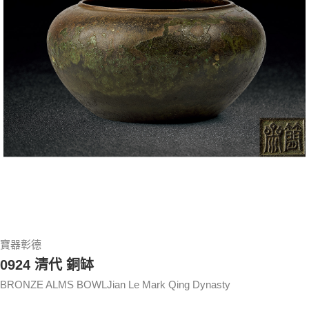
寶器彰德
0924 清代 銅缽
BRONZE ALMS BOWLJian Le Mark Qing Dynasty