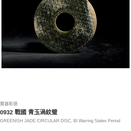
寶器彰德
0932 戰國 青玉渦紋璧
GREENISH JADE CIRCULAR DISC, BI Warring States Period