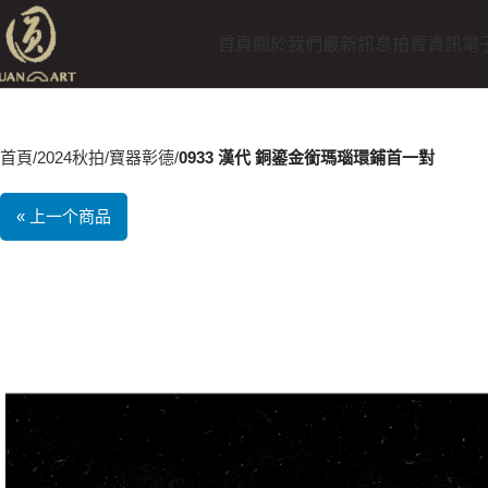
首頁
關於我們
最新訊息
拍賣資訊
電
首頁
2024秋拍
寶器彰德
0933 漢代 銅鎏金銜瑪瑙環鋪首一對
« 上一个商品