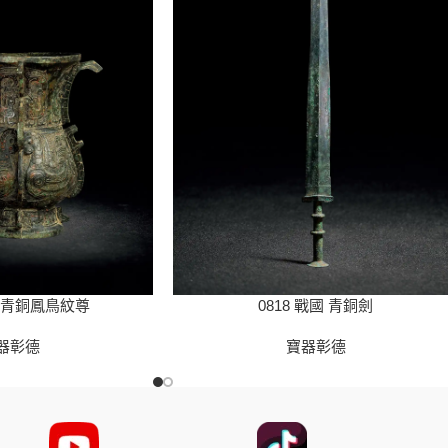
周 青銅鳳鳥紋尊
0818 戰國 青銅劍
器彰德
寶器彰德