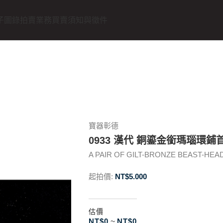
子圖錄
拍賣業務
買賣須知與徵件
寶器彰德
0933 漢代 銅鎏金銜瑪瑙環鋪
A PAIR OF GILT-BRONZE BEAST-HEAD
起拍價:
NT$
5.000
估價
NT$
0
~
NT$
0