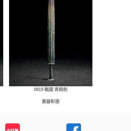
0819 戰國 青銅劍
08
寶器彰德