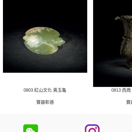
0803 紅山文化 黃玉龜
0813 西
寶器彰德
寶