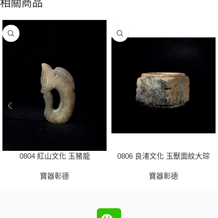
相關商品
0804 紅山文化 玉豬龍
0806 良渚文化 玉獸面紋大琮
寶器彰德
寶器彰德