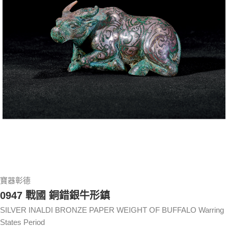
寶器彰德
0947 戰國 銅錯銀牛形鎮
SILVER INALDI BRONZE PAPER WEIGHT OF BUFFALO Warring
States Period