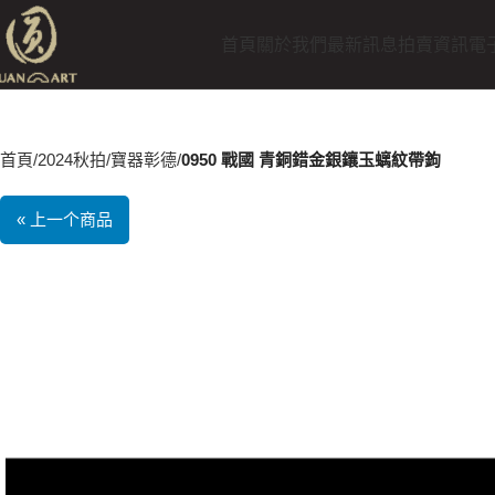
首頁
關於我們
最新訊息
拍賣資訊
電
首頁
2024秋拍
寶器彰德
0950 戰國 青銅錯金銀鑲玉螭紋帶鉤
« 上一个商品