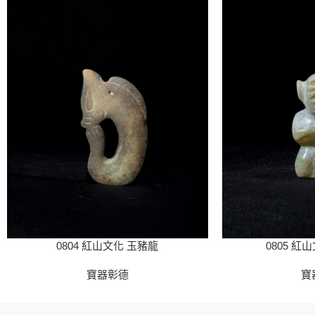
0804 紅山文化 玉豬龍
0805 紅
寶器彰德
寶