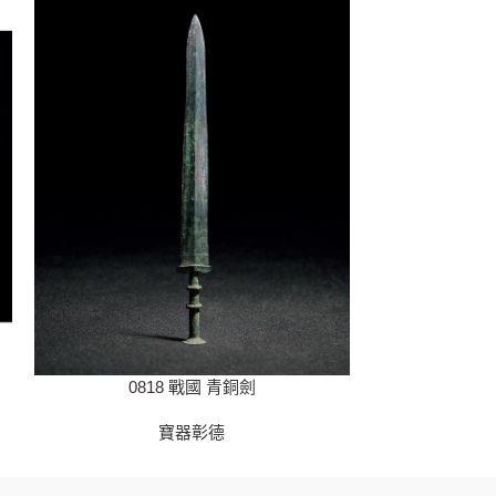
0818 戰國 青銅劍
08
寶器彰德