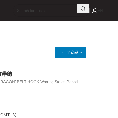
EN
下一个商品 »
紋帶鉤
AGON' BELT HOOK Warring States Period
 (GMT+8)