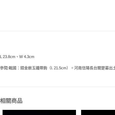
L 23.8cm、W 4.3cm
參閱:戰國：錯金嵌玉鐵帶鉤（l. 21.5cm）。河南信陽長台關楚墓
相關商品