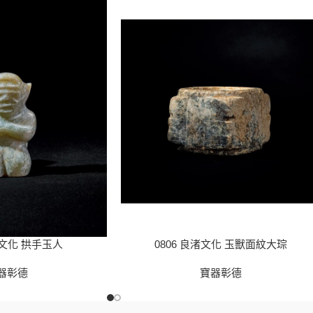
山文化 拱手玉人
0806 良渚文化 玉獸面紋大琮
器彰德
寶器彰德