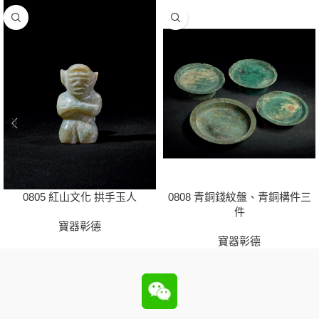
0805 紅山文化 拱手玉人
0808 青銅錢紋盤、青銅構件三
件
寶器彰德
寶器彰德