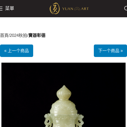
菜單
首頁
2024秋拍
寶器彰德
« 上一个商品
下一个商品 »