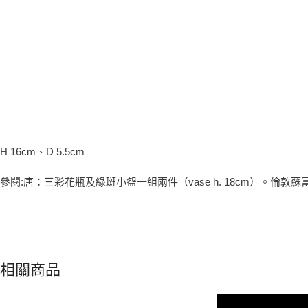
H 16cm、D 5.5cm
參閱:唐：三彩花瓶及綠斑小盌一組兩件（vase h. 18cm）。倫敦蘇富
相關商品