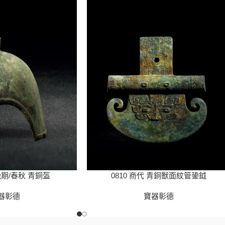
晚期/春秋 青銅盔
0810 商代 青銅獸面紋管銎鉞
器彰德
寶器彰德