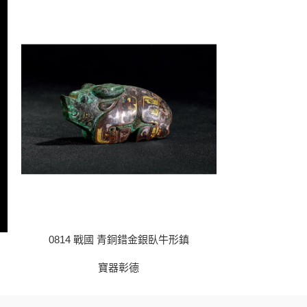
0814 戰國 青銅錯金銀臥牛形鎮
0816
寶器彰德