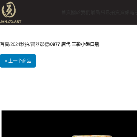
首頁
關於我們
最新訊息
拍賣資訊
電
首頁
2024秋拍
寶器彰德
0977 唐代 三彩小盤口瓶
« 上一个商品