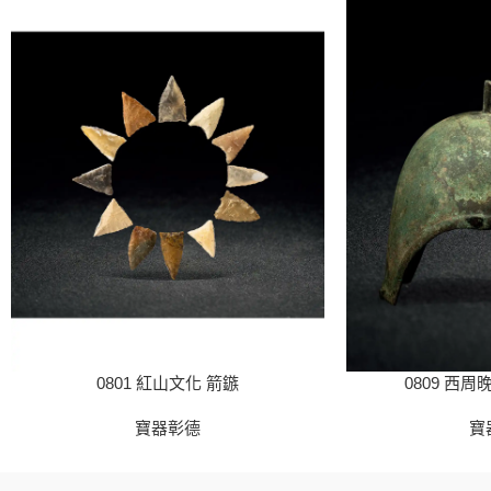
0801 紅山文化 箭鏃
0809 西周
寶器彰德
寶