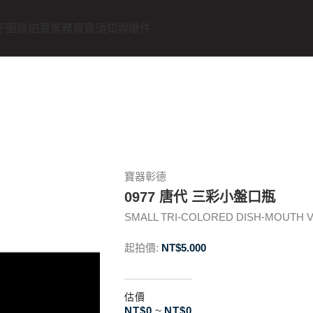
子圖錄
拍賣業務
買賣須知與徵件
寶器彰德
0977 唐代 三彩小盤口瓶
SMALL TRI-COLORED DISH-MOUTH VA
起拍價:
NT$
5.000
估價
NT$
0
~
NT$
0