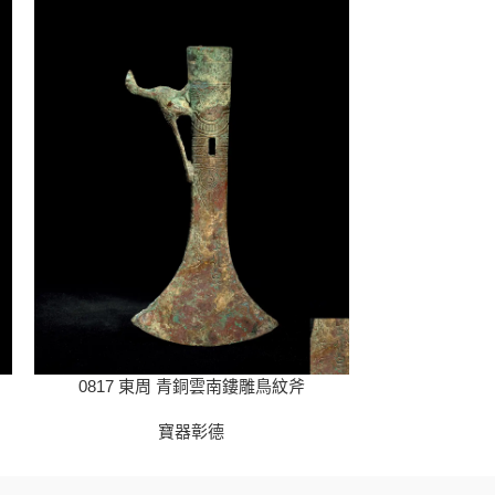
0817 東周 青銅雲南鏤雕鳥紋斧
08
寶器彰德