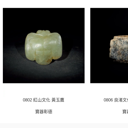
0802 紅山文化 黃玉鷹
0806 良渚
寶器彰德
寶