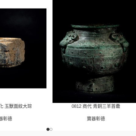
文化 玉獸面紋大琮
0812 商代 青銅三羊首罍
器彰德
寶器彰德