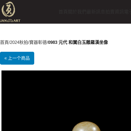
首頁
關於我們
最新訊息
拍賣資訊
電
首頁
2024秋拍
寶器彰德
0983 元代 和闐白玉雕羅漢坐像
« 上一个商品