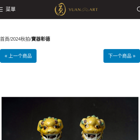
菜單
首頁
2024秋拍
寶器彰德
« 上一个商品
下一个商品 »