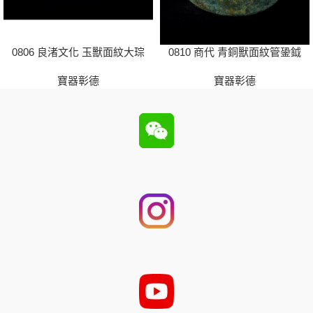
0806 良渚文化 玉獸面紋大琮
0810 商代 青銅獸面紋管銎鉞
寶器彰德
寶器彰德