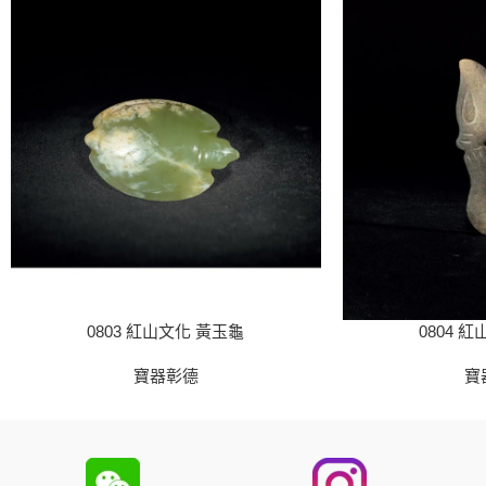
0803 紅山文化 黃玉龜
0804 
寶器彰德
寶