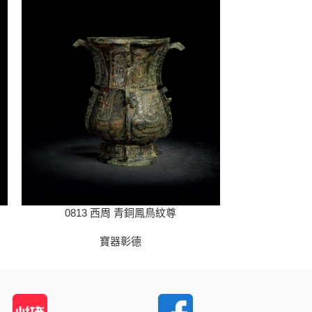
0813 西周 青銅鳳鳥紋尊
082
寶器彰德