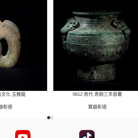
紅山文化 玉豬龍
0812 商代 青銅三羊首罍
器彰德
寶器彰德