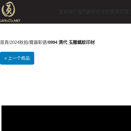
首頁
關於我們
最新訊息
拍賣資訊
電
首頁
2024秋拍
寶器彰德
0994 清代 玉雕螭紋印材
« 上一个商品