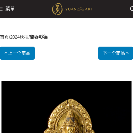
菜單
首頁
2024秋拍
寶器彰德
« 上一个商品
下一个商品 »