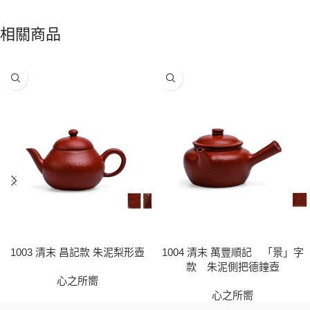
相關商品
1003 清末 昌記款 朱泥梨形壺
1004 清末 萬豐順記 「景」字
款 朱泥側把德鐘壺
心之所嚮
心之所嚮