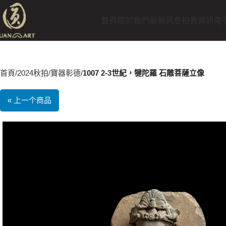
首頁
關於我們
最新訊息
拍賣資訊
電
首頁
2024秋拍
寶器彰德
1007 2-3世紀，犍陀羅 石雕菩薩立像
« 上一个商品