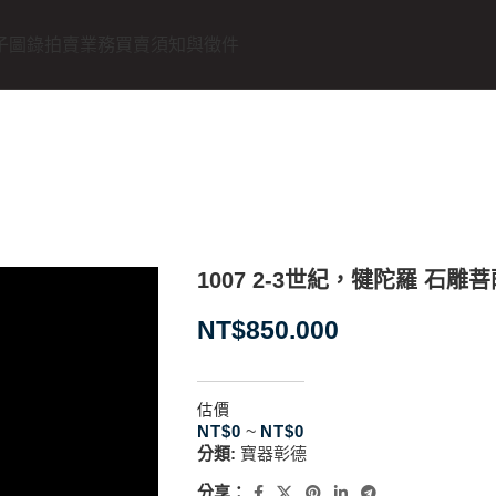
子圖錄
拍賣業務
買賣須知與徵件
1007 2-3世紀，犍陀羅 石雕
NT$
850.000
估價
NT$
0
~
NT$
0
分類:
寶器彰德
分享：