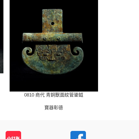
0810 商代 青銅獸面紋管銎鉞
08
寶器彰德