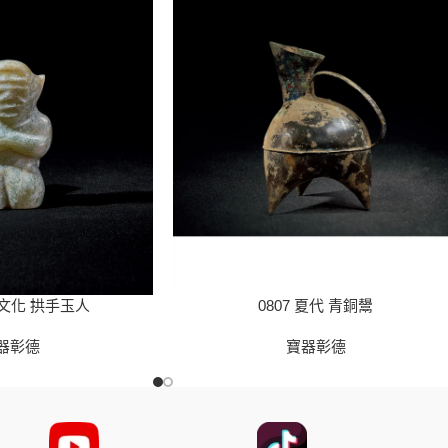
山文化 拱手玉人
0807 夏代 青銅鬹
器彰德
寶器彰德