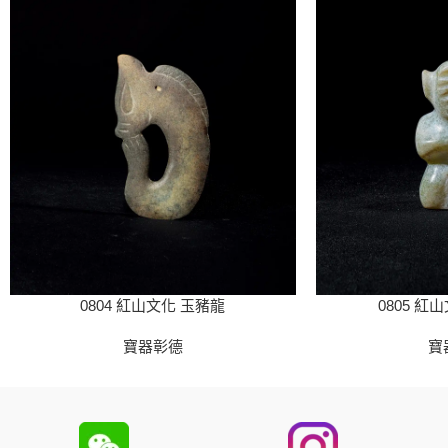
0804 紅山文化 玉豬龍
0805 紅
寶器彰德
寶