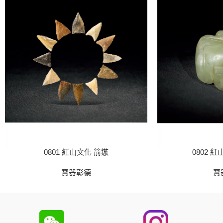
0801 紅山文化 箭鏃
0802 
寶器彰德
寶