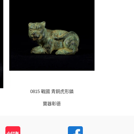
0815 戰國 青銅虎形鎮
0817 
寶器彰德