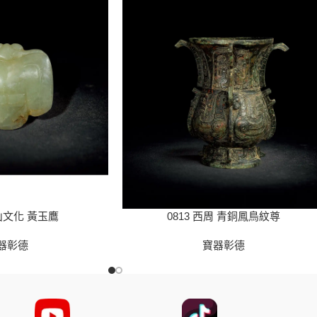
紅山文化 黃玉鷹
0813 西周 青銅鳳鳥紋尊
器彰德
寶器彰德