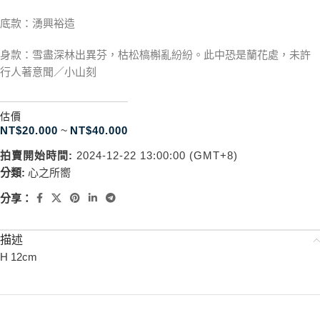
底款：湧興裕造
身款：雪盡深林出異芬，枯松槁槲亂紛紛。此中恐是蘭花處，未許
行人著意聞／小山刻
估價
NT$
20.000
~
NT$
40.000
拍賣開始時間:
2024-12-22 13:00:00 (GMT+8)
分類:
心之所嚮
分享：
描述
H 12cm