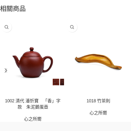
相關商品
1002 清代 潘忻寶 「香」字
1018 竹茶則
款 朱泥鵝蛋壺
心之所嚮
心之所嚮