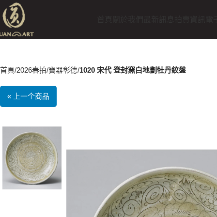
首頁
關於我們
最新訊息
拍賣資訊
電
首頁
2026春拍
寶器彰德
1020 宋代 登封窯白地劃牡丹紋盤
« 上一个商品