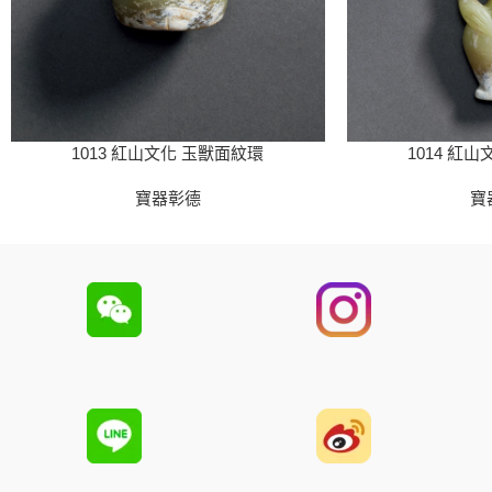
1013 紅山文化 玉獸面紋環
1014 紅
寶器彰德
寶