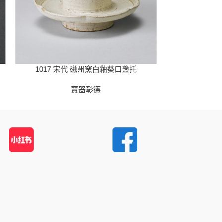
1019 
1017 宋代 磁州窯白釉葵口盞托
寶器彰德