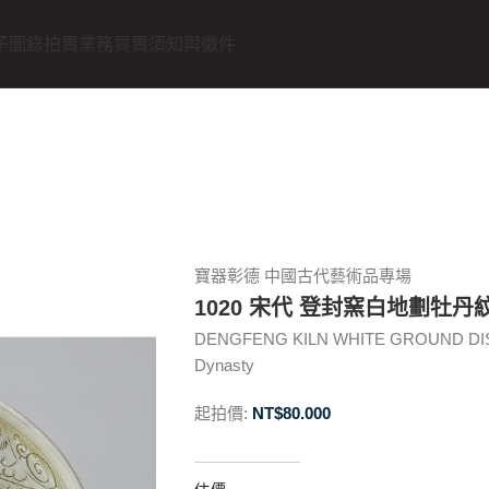
子圖錄
拍賣業務
買賣須知與徵件
寶器彰德 中國古代藝術品專場
1020 宋代 登封窯白地劃牡丹
DENGFENG KILN WHITE GROUND DI
Dynasty
起拍價:
NT$
80.000