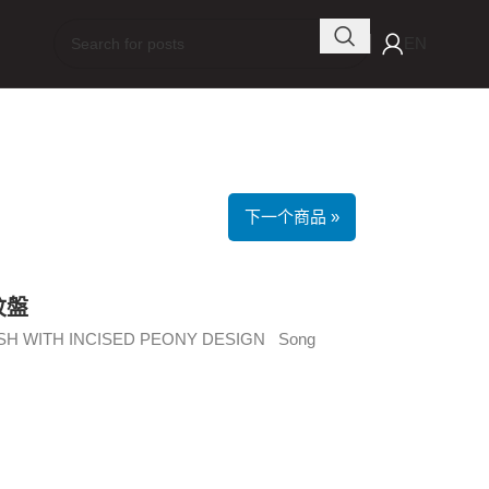
EN
下一个商品 »
紋盤
SH WITH INCISED PEONY DESIGN Song