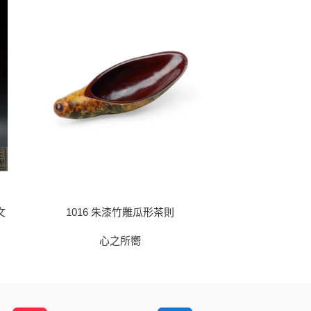
文
1016 朱漆竹雕瓜形茶則
10
心之所嚮