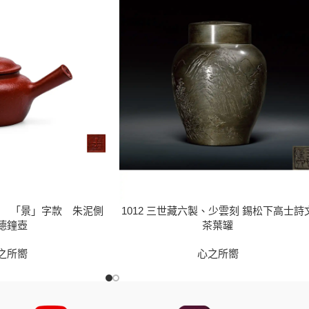
順記 「景」字款 朱泥側
1012 三世藏六製、少雲刻 錫松下高士詩
德鐘壺
茶葉罐
之所嚮
心之所嚮