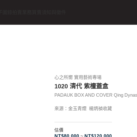
子圖錄
拍賣業務
買賣須知與徵件
心之所嚮 實用藝術專場
1020 清代 紫檀蓋盒
PADAUK BOX AND COVER Qing Dynas
來源：金玉青煙 楊炳禎收藏
估價
NT$
80.000
~
NT$
120.000