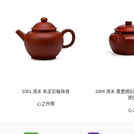
1001 清末 朱泥巨輪珠壺
1004 清末 萬豐
把
心之所嚮
心