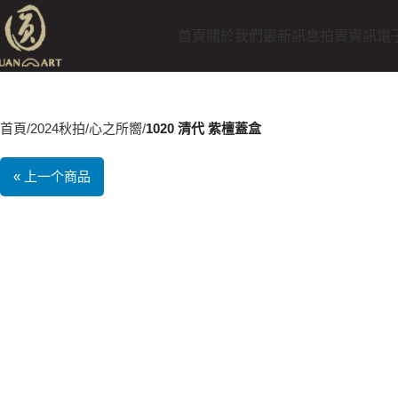
首頁
關於我們
最新訊息
拍賣資訊
電
首頁
2024秋拍
心之所嚮
1020 清代 紫檀蓋盒
« 上一个商品