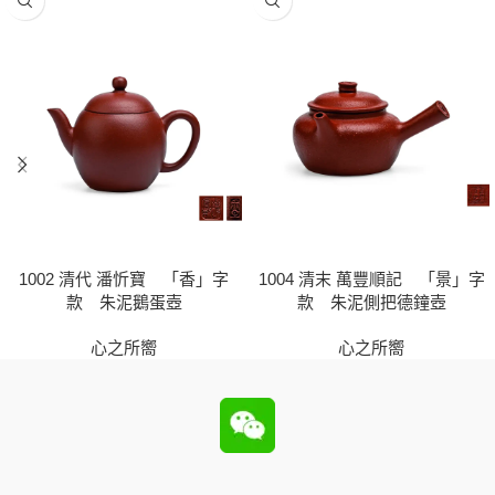
1002 清代 潘忻寶 「香」字
1004 清末 萬豐順記 「景」字
款 朱泥鵝蛋壺
款 朱泥側把德鐘壺
心之所嚮
心之所嚮