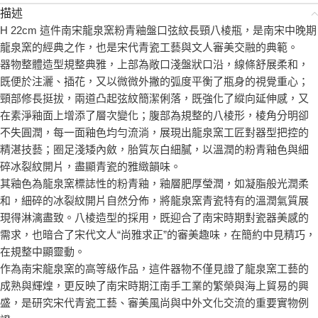
描述
H 22cm 這件南宋龍泉窯粉青釉盤口弦紋長頸八棱瓶，是南宋中晚期
龍泉窯的經典之作，也是宋代青瓷工藝與文人審美交融的典範。
器物整體造型規整典雅，上部為敞口淺盤狀口沿，線條舒展柔和，
既便於注灑、插花，又以微微外撇的弧度平衡了瓶身的視覺重心；
頸部修長挺拔，兩道凸起弦紋簡潔俐落，既強化了縱向延伸感，又
在素淨釉面上增添了層次變化；腹部為規整的八棱形，棱角分明卻
不失圓潤，每一面釉色均勻流淌，展現出龍泉窯工匠對器型把控的
精湛技藝；圈足淺矮內斂，胎質灰白細膩，以溫潤的粉青釉色與細
碎冰裂紋開片，盡顯青瓷的雅緻韻味。
其釉色為龍泉窯標誌性的粉青釉，釉層肥厚瑩潤，如凝脂般光潤柔
和，細碎的冰裂紋開片自然分佈，將龍泉窯青瓷特有的溫潤氣質展
現得淋漓盡致。八棱造型的採用，既迎合了南宋時期對瓷器美感的
需求，也暗合了宋代文人“尚雅求正”的審美趣味，在簡約中見精巧，
在規整中顯靈動。
作為南宋龍泉窯的高等級作品，這件器物不僅見證了龍泉窯工藝的
成熟與輝煌，更反映了南宋時期江南手工業的繁榮與海上貿易的興
盛，是研究宋代青瓷工藝、審美風尚與中外文化交流的重要實物例