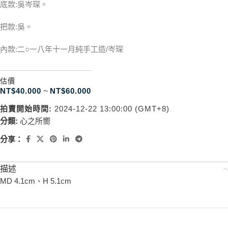
底款:吳岑琛。
把款:吳。
內款:二○一八年十一月純手工造/岑琛
估價
NT$
40.000
~
NT$
60.000
拍賣開始時間:
2024-12-22 13:00:00 (GMT+8)
分類:
心之所嚮
分享：
描述
MD 4.1cm、H 5.1cm