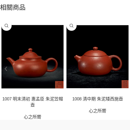
相關商品
1007 明末清初 惠孟臣 朱泥笠帽
1008 清中期 朱泥矮西施壺
壺
心之所嚮
心之所嚮