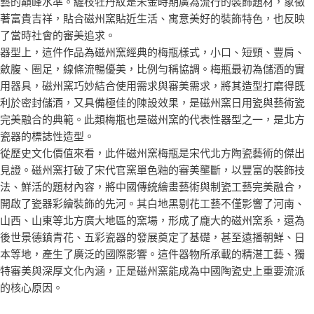
藝的巔峰水準。纏枝牡丹紋是宋金時期廣為流行的裝飾題材，象徵
著富貴吉祥，貼合磁州窯貼近生活、寓意美好的裝飾特色，也反映
了當時社會的審美追求。
器型上，這件作品為磁州窯經典的梅瓶樣式，小口、短頸、豐肩、
斂腹、圈足，線條流暢優美，比例勻稱協調。梅瓶最初為儲酒的實
用器具，磁州窯巧妙結合使用需求與審美需求，將其造型打磨得既
利於密封儲酒，又具備極佳的陳設效果，是磁州窯日用瓷與藝術瓷
完美融合的典範。此類梅瓶也是磁州窯的代表性器型之一，是北方
瓷器的標誌性造型。
從歷史文化價值來看，此件磁州窯梅瓶是宋代北方陶瓷藝術的傑出
見證。磁州窯打破了宋代官窯單色釉的審美壟斷，以豐富的裝飾技
法、鮮活的題材內容，將中國傳統繪畫藝術與制瓷工藝完美融合，
開啟了瓷器彩繪裝飾的先河。其白地黑剔花工藝不僅影響了河南、
山西、山東等北方廣大地區的窯場，形成了龐大的磁州窯系，還為
後世景德鎮青花、五彩瓷器的發展奠定了基礎，甚至遠播朝鮮、日
本等地，產生了廣泛的國際影響。這件器物所承載的精湛工藝、獨
特審美與深厚文化內涵，正是磁州窯能成為中國陶瓷史上重要流派
的核心原因。