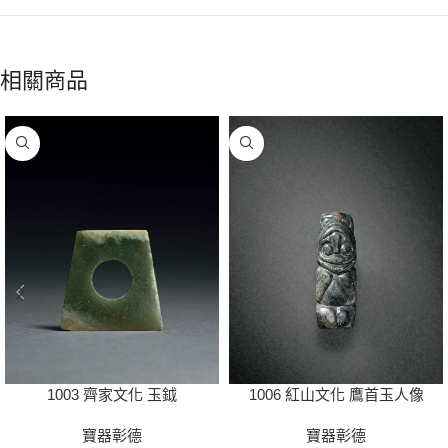
相關商品
1006 紅山文化 鷹首玉人像
1003 齊家文化 玉鉞
寶器彰德
寶器彰德