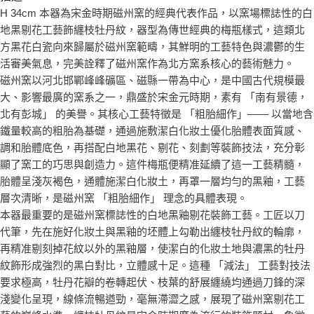
H 34cm 本器為宋金時期磁州窯的經典代表作品，以窯場標誌性的白
地黑剔花工藝飾纏枝牡丹紋，器型為傳世經典的梅瓶樣式，這類北
方黑花白瓷向來歸屬於磁州窯範疇，其鮮明的工藝特色與濃鬱的生
活審美氣息，完美詮釋了磁州窯作為北方窯系核心的藝術魅力。
磁州窯以河北邯鄲峰峰礦區、磁縣一帶為中心，是中國古代規模最
大、影響最廣的窯系之一，鼎盛於宋金元時期，素有 「南有景德，
北有彭城」 的美譽。其核心工藝特徵是 「粗胎細作」—— 以當地含
鐵量較高的粗胎為基礎，通過施敷潔白化妝土優化胎體表面質感、
調和胎體底色，再搭配白地黑花、剔花、刻劃等裝飾技法，充分彰
顯了窯工的巧思與創造力。這件梅瓶便精准延續了這一工藝精髓，
胎體呈淺灰褐色，通體施潔白化妝土，再罩一層均勻的黑釉，工藝
層次清晰，是磁州窯 「粗胎細作」 理念的具體表現。
本器最重要的是磁州窯標誌性的白地黑釉剔花裝飾工藝。工匠以刀
代筆，先在施好化妝土與黑釉的坯體上勾勒出纏枝牡丹紋的輪廓，
再精准剔刻掉花紋以外的黑釉層，使潔白的化妝土地與濃黑的牡丹
紋飾形成強烈的黑白對比，立體感十足。這種 「減法」 工藝對技法
要求極高，牡丹花瓣的卷轉起伏、枝葉的舒展纏繞均通過刀鋒的深
淺變化呈現，線條流暢遒勁，毫無滯澀之感，展現了磁州窯剔花工