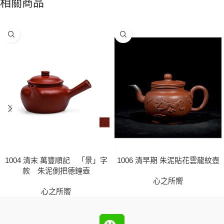
相關商品
1004 清末 萬豐順記 「景」字
1006 清早期 朱泥貼花雲龍紋壺
款 朱泥側把德鐘壺
心之所嚮
心之所嚮