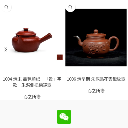
1004 清末 萬豐順記 「景」字
1006 清早期 朱泥貼花雲龍紋壺
款 朱泥側把德鐘壺
心之所嚮
心之所嚮