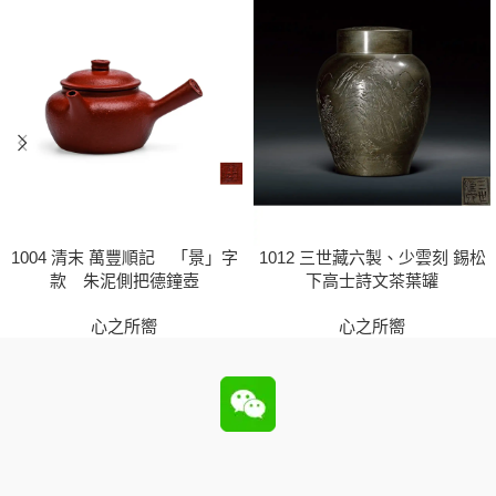
1004 清末 萬豐順記 「景」字
1012 三世藏六製、少雲刻 錫松
款 朱泥側把德鐘壺
下高士詩文茶葉罐
心之所嚮
心之所嚮