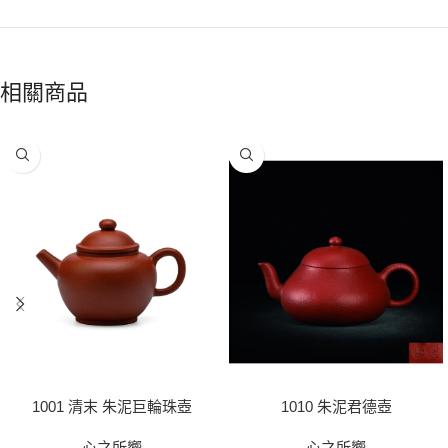
相關商品
1001 清末 朱泥巨輪珠壺
1010 朱泥君德壺
心之所嚮
心之所嚮