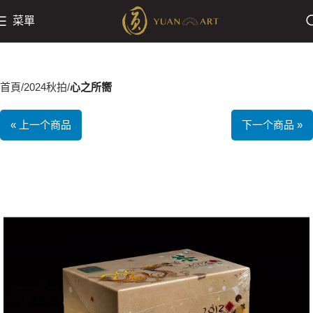
菜單
首頁
2024秋拍
心之所嚮
« 上一个商品
下一个商品 »