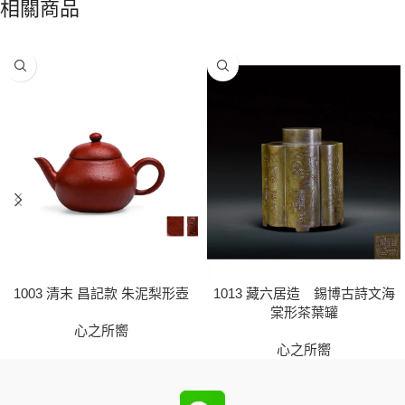
相關商品
1003 清末 昌記款 朱泥梨形壺
1013 藏六居造 錫博古詩文海
棠形茶葉罐
心之所嚮
心之所嚮