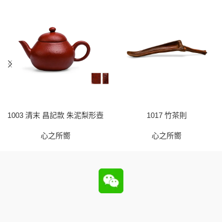
1003 清末 昌記款 朱泥梨形壺
1017 竹茶則
心之所嚮
心之所嚮