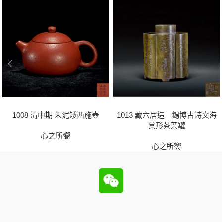
1008 清中期 朱泥矮西施壺
1013 藏六居造 錫博古詩文海
棠形茶葉罐
心之所嚮
心之所嚮