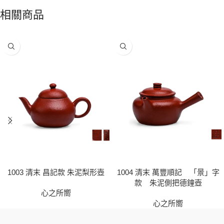
相關商品
1003 清末 昌記款 朱泥梨形壺
1004 清末 萬豐順記 「景」字
款 朱泥側把德鐘壺
心之所嚮
心之所嚮