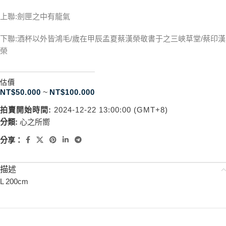
上聯:劍匣之中有龍氣
下聯:酒杯以外皆鴻毛/歲在甲辰孟夏蔡漢榮敬書于之三峽草堂/蔡印漢
榮
估價
NT$
50.000
~
NT$
100.000
拍賣開始時間:
2024-12-22 13:00:00 (GMT+8)
分類:
心之所嚮
分享：
描述
L 200cm