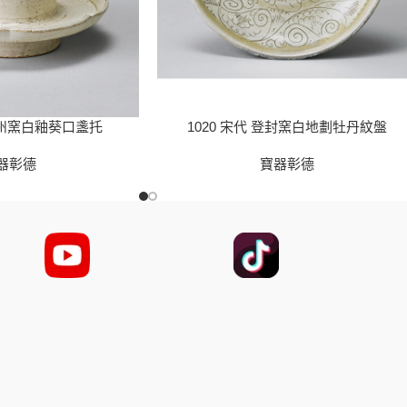
 磁州窯白釉葵口盞托
1020 宋代 登封窯白地劃牡丹紋盤
器彰德
寶器彰德