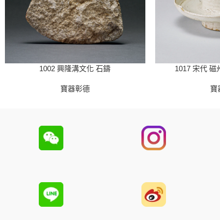
1002 興隆溝文化 石鑄
1017 宋代
寶器彰德
寶