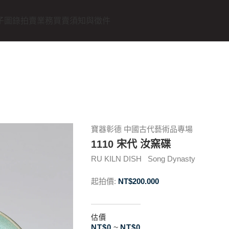
子圖錄
拍賣業務
買賣須知與徵件
寶器彰德 中國古代藝術品專場
1110 宋代 汝窯碟
RU KILN DISH Song Dynasty
起拍價:
NT$
200.000
估價
NT$
0
~
NT$
0