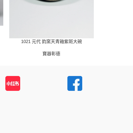
1022 
1021 元代 鈞窯天青釉紫斑大碗
寶器彰德