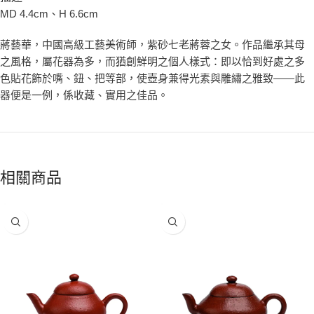
MD 4.4cm、H 6.6cm
蔣藝華，中國高級工藝美術師，紫砂七老蔣蓉之女。作品繼承其母
之風格，屬花器為多，而猶創鮮明之個人樣式：即以恰到好處之多
色貼花飾於嘴、鈕、把等部，使壺身兼得光素與雕繡之雅致——此
器便是一例，係收藏、實用之佳品。
相關商品