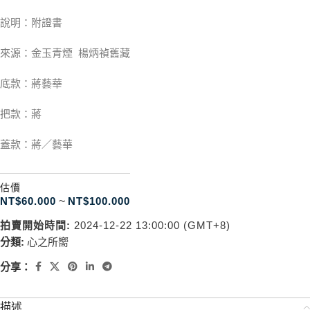
說明：附證書
來源：金玉青煙 楊炳禎舊藏
底款：蔣藝華
把款：蔣
蓋款：蔣／藝華
估價
NT$
60.000
~
NT$
100.000
拍賣開始時間:
2024-12-22 13:00:00 (GMT+8)
分類:
心之所嚮
分享：
描述