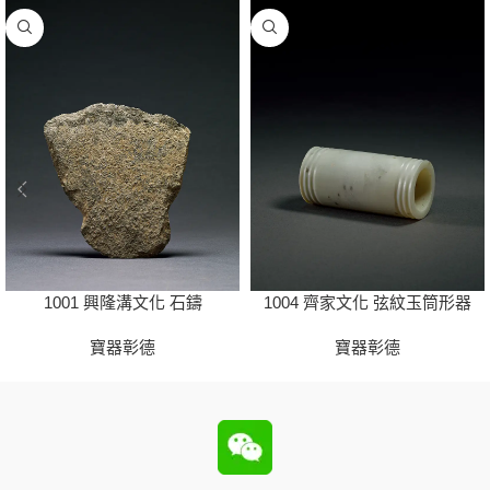
1001 興隆溝文化 石鑄
1004 齊家文化 弦紋玉筒形器
寶器彰德
寶器彰德