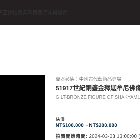
子圖錄
拍賣業務
買賣須知與徵件
寶器彰德：中國古代藝術品專場
51917世紀銅鎏金釋迦牟尼佛
GILT-BRONZE FIGURE OF SHAKYAMUNI
估價
NT$
100.000
~
NT$
200.000
拍賣開始時間:
2024-03-03 13:00:00