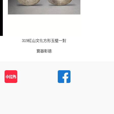
320
319紅山文化方形玉璧一對
寶器彰德