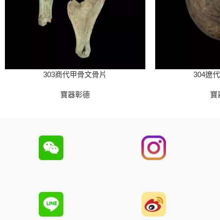
303商代甲骨文骨片
304遼
寶器彰德
寶