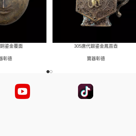
代銅鎏金覆面
305唐代銀鎏金鳳首壺
器彰德
寶器彰德