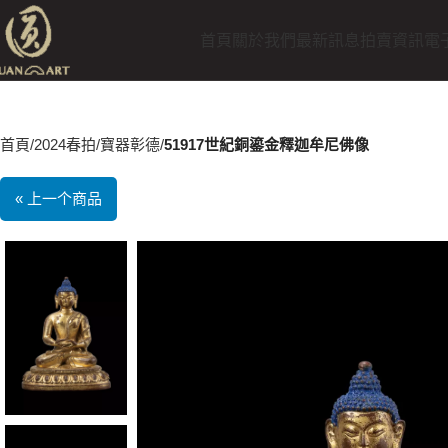
首頁
關於我們
最新訊息
拍賣資訊
電
首頁
2024春拍
寶器彰德
51917世紀銅鎏金釋迦牟尼佛像
« 上一个商品