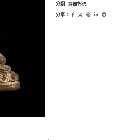
分類:
寶器彰德
分享：