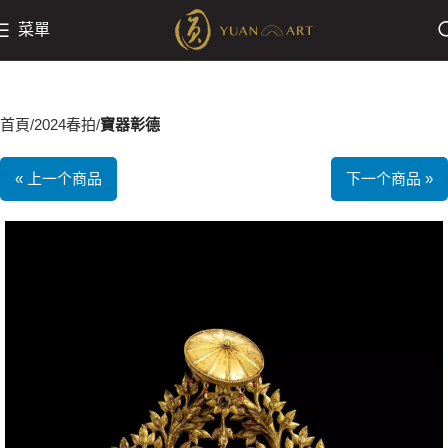
菜單
首頁
2024春拍
寶器彰德
« 上一个商品
下一个商品 »