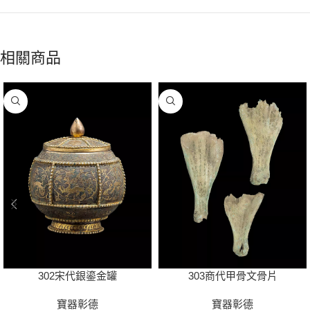
相關商品
302宋代銀鎏金罐
303商代甲骨文骨片
寶器彰德
寶器彰德